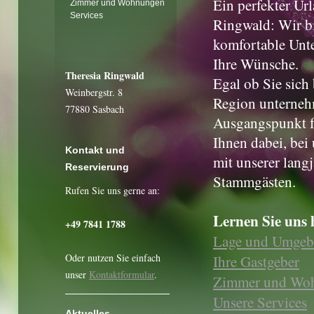
Ein perfekter Ur
Zimmer und Wohnungen
Services
Ringwald: Wir bi
komfortable Unte
Ihre Wünsche.
Theresia Ringwald
Egal ob Sie sich
Weinbergstr. 8
Region unternehm
77880 Sasbach
Ausgangspunkt fü
Ihnen dabei, bei 
Kontakt und
mit unserer lang
Reservierung
Stammgästen.
Rufen Sie uns gerne an:
Lernen Sie uns 
+49 7841 1788
Lage und Umge
Oder nutzen Sie einfach
Ihre Gastgeber
unser
Kontaktformular
.
Zimmer und Wo
Unsere Services
Aktuelles